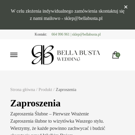
W celu złożenia indywidualnego zamówienia skontaktuj się
z nami mailowo - sklep@bellabusta.pl
Kontakt:
664 996 961 | sklep@bellabusta.pl
0
Bella Busta
Dekoracje weselne
Brak produktów w koszyku.
Strona główna
/
Produkt
/
Zaproszenia
Zaproszenia
Zaproszenia Ślubne – Pierwsze Wrażenie
Zaproszenia ślubne to wizytówka Waszego stylu.
Wierzymy, że każde powinno zachwycać i budzić