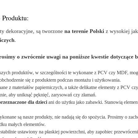
 Produktu:
nty dekoracyjne, są tworzone
na terenie Polski
z wysokiej ja
iczych
.
osimy o zwrócenie uwagi na poniższe kwestie dotyczące b
szych produktów, w szczególności te wykonane z PCV czy MDF, mogą 
e obchodzenie się z produktem podczas montażu i użytkowania.
ne z materiałów papierniczych, a także delikatne elementy z PCV c
tnie, aby uniknąć pęknięć, zarysowań czy złamań.
przeznaczone dla dzieci
ani do użytku jako zabawki. Stanowią elemen
ykonane są nasze produkty, nie nadają się do spożycia. Prosimy o zach
adku małych elementów.
 stabilnie ustawiony na płaskiej powierzchni, aby zapobiec przewrócen