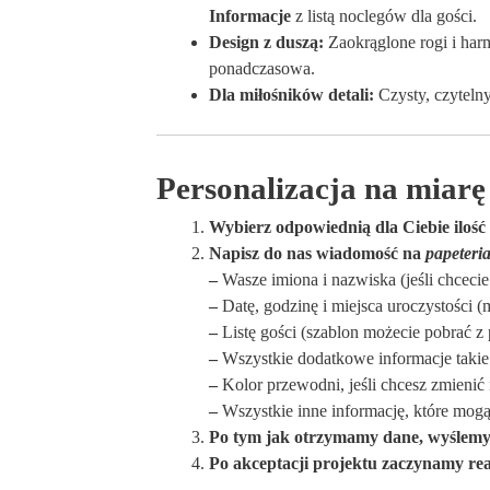
Informacje
z listą noclegów dla gości.
Design z duszą:
Zaokrąglone rogi i harm
ponadczasowa.
Dla miłośników detali:
Czysty, czyteln
Personalizacja na miarę
Wybierz odpowiednią dla Ciebie ilość 
Napisz do nas wiadomość na
papeteri
–
Wasze imiona i nazwiska (jeśli chcecie
–
Datę, godzinę i miejsca uroczystości (m
–
Listę gości (szablon możecie pobrać z
–
Wszystkie dodatkowe informacje takie 
–
Kolor przewodni, jeśli chcesz zmienić 
–
Wszystkie inne informację, które mogą 
Po tym jak otrzymamy dane, wyślemy 
Po akceptacji projektu zaczynamy real