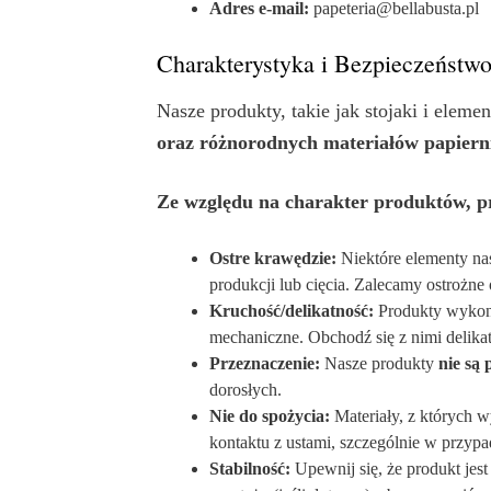
Adres e-mail:
papeteria@bellabusta.pl
Charakterystyka i Bezpieczeństwo
Nasze produkty, takie jak stojaki i eleme
oraz różnorodnych materiałów papiern
Ze względu na charakter produktów, pr
Ostre krawędzie:
Niektóre elementy na
produkcji lub cięcia. Zalecamy ostrożn
Kruchość/delikatność:
Produkty wykona
mechaniczne. Obchodź się z nimi delika
Przeznaczenie:
Nasze produkty
nie są 
dorosłych.
Nie do spożycia:
Materiały, z których w
kontaktu z ustami, szczególnie w przyp
Stabilność:
Upewnij się, że produkt jest