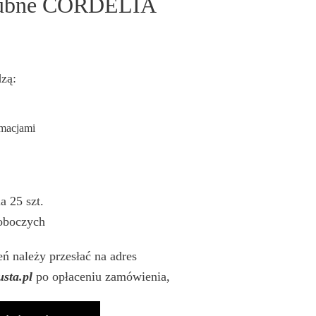
Ślubne CORDELIA
zą:
rmacjami
a 25 szt.
roboczych
ń należy przesłać na adres
sta.pl
po opłaceniu zamówienia,