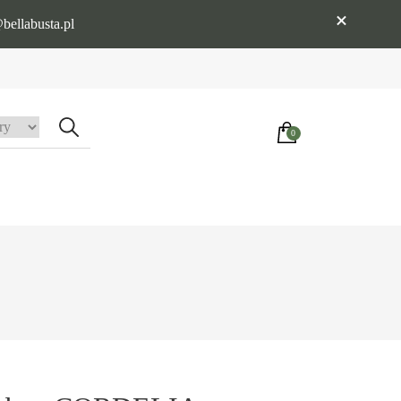
bellabusta.pl
0