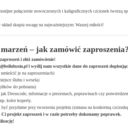
onijne połączenie nowoczesnych i kaligraficznych czcionek tworzą spó
y układ skupia uwagę na najważniejszym: Waszej miłości!
 marzeń – jak zamówić zaproszenia
zaproszeń i złóż zamówienie!
a@bellabusta.pl
i wyślij nam wszystkie dane do zaproszeń dopisują
 umieścić je na zaproszeniach)
iejsce ślubu i wesela)
 plików do pobrania)
jak Dresscode, informacje o prezentach, poprawinach czy potwierdzen
np. kolor koperty.
być przydatne przy tworzeniu projektu (zmiana na konkretną czcionkę 
Ci projekt zaproszeń i w razie potrzeby dokonamy poprawek.
izację!