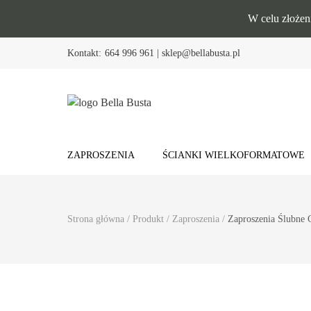
W celu złożen
Kontakt:
664 996 961 | sklep@bellabusta.pl
Bella Busta
Zaproszenia i dekoracje weselne
ZAPROSZENIA
ŚCIANKI WIELKOFORMATOWE
Strona główna
/
Produkt
/
Zaproszenia
/
Zaproszenia Ślubn