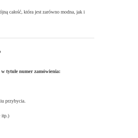
jną całość, która jest zarówno modna, jak i
?
c w tytule numer zamówienia:
iu przybycia.
itp.)