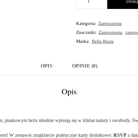
Dodaj
Zaproszenia
Ślubne
CORDELIA
Kategoria:
Zaproszenia
Znaczniki:
Zaproszenia
,
zapros
Marka:
Bella Busta
OPIS
OPINIE (0)
Opis
, piaskowym beżu idealnie wpisują się w klimat natury i swobody. Świ
em! W zestawie znajdziecie praktyczne karty dodatkowe:
RSVP
z dat