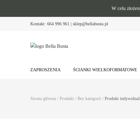
W celu złożen
Kontakt:
664 996 961 | sklep@bellabusta.pl
Bella Busta
Zaproszenia i dekoracje weselne
ZAPROSZENIA
ŚCIANKI WIELKOFORMATOWE
Strona główna
/
Produkt
/
Bez kategorii
/
Produkt indywidua