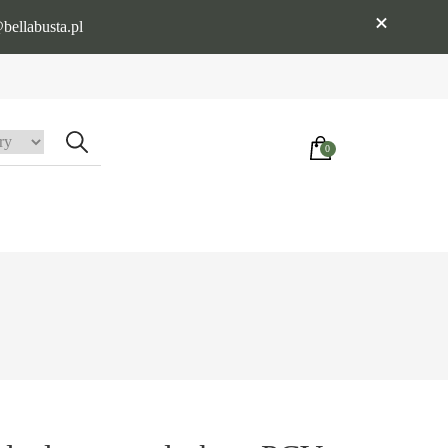
bellabusta.pl
0