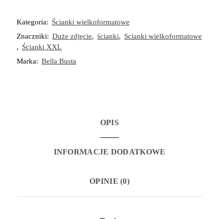
ze
zdjęciem
Kategoria:
Ścianki wielkoformatowe
1
Znaczniki:
Duże zdjęcie
,
ścianki
,
Scianki wielkoformatowe
szt.
,
Ścianki XXL
-
Marka:
Bella Busta
180x80
cm
bez
stojaka
OPIS
INFORMACJE DODATKOWE
OPINIE (0)