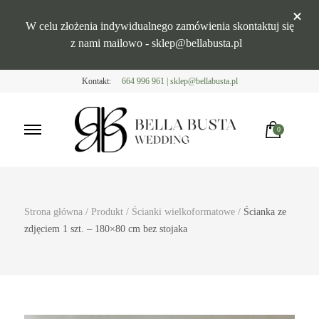
W celu złożenia indywidualnego zamówienia skontaktuj się
z nami mailowo - sklep@bellabusta.pl
Kontakt:
664 996 961 | sklep@bellabusta.pl
0
Bella Busta
Zaproszenia i dekoracje weselne
Strona główna
/
Produkt
/
Ścianki wielkoformatowe
/
Ścianka ze
zdjęciem 1 szt. – 180×80 cm bez stojaka