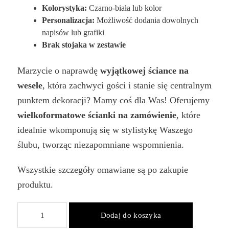
Kolorystyka:
Czarno-biała lub kolor
Personalizacja:
Możliwość dodania dowolnych
napisów lub grafiki
Brak stojaka w zestawie
Marzycie o naprawdę
wyjątkowej ściance na
wesele
, która zachwyci gości i stanie się centralnym
punktem dekoracji? Mamy coś dla Was! Oferujemy
wielkoformatowe ścianki na zamówienie
, które
idealnie wkomponują się w stylistykę Waszego
ślubu, tworząc niezapomniane wspomnienia.
Wszystkie szczegóły omawiane są po zakupie
produktu.
ilość
Dodaj do koszyka
Ścianka