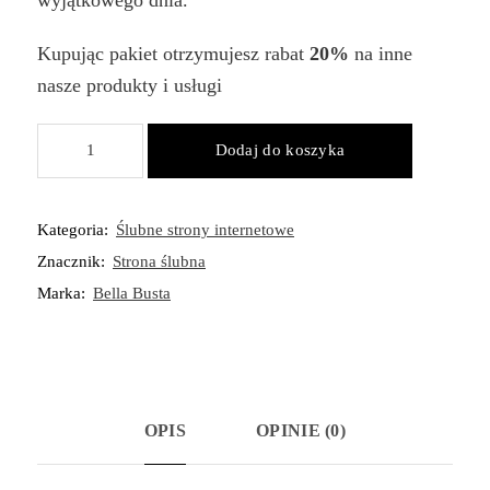
Kupując pakiet otrzymujesz rabat
20%
na inne
nasze produkty i usługi
ilość
Dodaj do koszyka
Strona
Ślubna
Pakiet
Kategoria:
Ślubne strony internetowe
Standard
Znacznik:
Strona ślubna
Marka:
Bella Busta
OPIS
OPINIE (0)