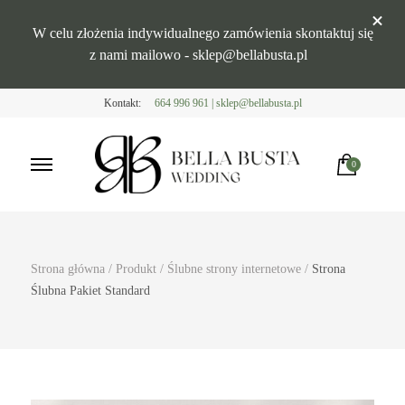
W celu złożenia indywidualnego zamówienia skontaktuj się
z nami mailowo - sklep@bellabusta.pl
Kontakt:
664 996 961 | sklep@bellabusta.pl
0
Bella Busta
Zaproszenia i dekoracje weselne
Strona główna
/
Produkt
/
Ślubne strony internetowe
/
Strona
Ślubna Pakiet Standard