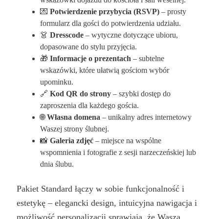
💌
Potwierdzenie przybycia (RSVP)
– prosty
formularz dla gości do potwierdzenia udziału.
👗
Dresscode
– wytyczne dotyczące ubioru,
dopasowane do stylu przyjęcia.
🎁
Informacje o prezentach
– subtelne
wskazówki, które ułatwią gościom wybór
upominku.
🔗
Kod QR do strony
– szybki dostęp do
zaproszenia dla każdego gościa.
🌐
Własna domena
– unikalny adres internetowy
Waszej strony ślubnej.
📸
Galeria zdjęć
– miejsce na wspólne
wspomnienia i fotografie z sesji narzeczeńskiej lub
dnia ślubu.
Pakiet Standard łączy w sobie funkcjonalność i
estetykę – elegancki design, intuicyjna nawigacja i
możliwość personalizacji sprawiają, że Wasza