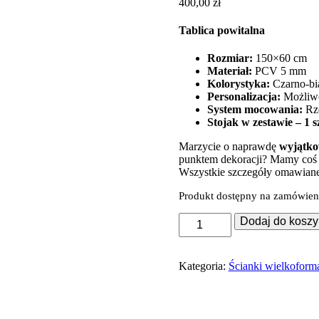
400,00
zł
Tablica powitalna
Rozmiar:
150×60 cm
Materiał:
PCV 5 mm
Kolorystyka:
Czarno-bia
Personalizacja:
Możliwo
System mocowania:
Rz
Stojak w zestawie – 1 sz
Marzycie o naprawdę
wyjątko
punktem dekoracji? Mamy coś 
Wszystkie szczegóły omawiane
Produkt dostępny na zamówien
ilość
Dodaj do koszy
Tablica
powitalna
150x60
Kategoria:
Ścianki wielkoform
cm