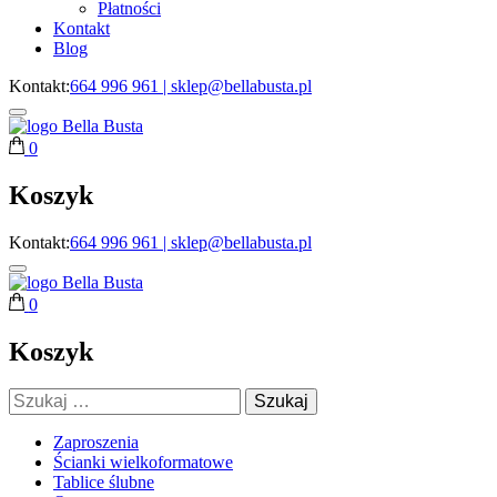
Płatności
Kontakt
Blog
Kontakt:
664 996 961 | sklep@bellabusta.pl
0
Zaproszenia i dekoracje weselne
Bella Busta
Koszyk
Kontakt:
664 996 961 | sklep@bellabusta.pl
0
Zaproszenia i dekoracje weselne
Bella Busta
Koszyk
Szukaj:
Zaproszenia
Ścianki wielkoformatowe
Tablice ślubne