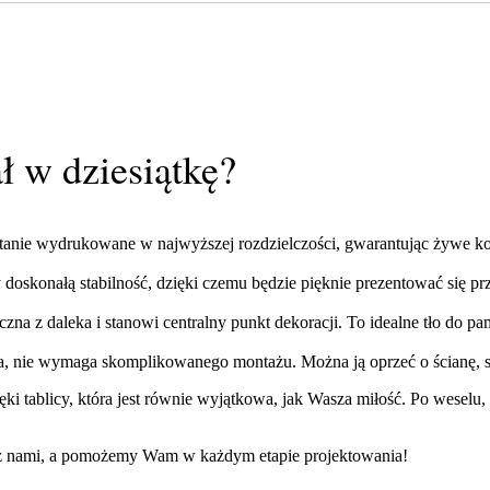
ał w dziesiątkę?
tanie wydrukowane w najwyższej rozdzielczości, gwarantując żywe kolo
oskonałą stabilność, dzięki czemu będzie pięknie prezentować się pr
czna z daleka i stanowi centralny punkt dekoracji. To idealne tło do 
nia, nie wymaga skomplikowanego montażu. Można ją oprzeć o ścianę, sz
ki tablicy, która jest równie wyjątkowa, jak Wasza miłość. Po weselu
ię z nami, a pomożemy Wam w każdym etapie projektowania!