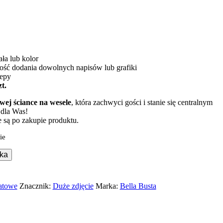
ła lub kolor
ść dodania dowolnych napisów lub grafiki
epy
t.
wej ściance na wesele
, która zachwyci gości i stanie się centralnym
dla Was!
 są po zakupie produktu.
ie
ka
atowe
Znacznik:
Duże zdjęcie
Marka:
Bella Busta