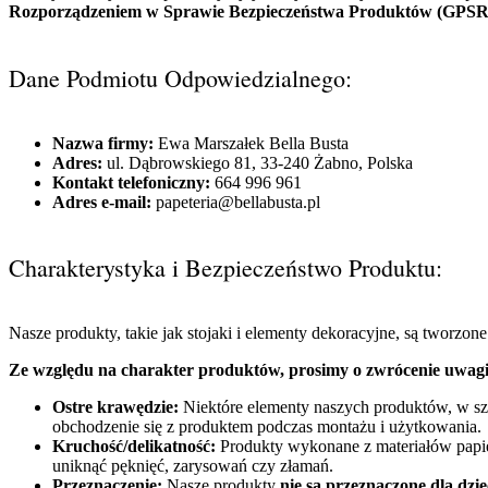
Rozporządzeniem w Sprawie Bezpieczeństwa Produktów (GPSR
Dane Podmiotu Odpowiedzialnego:
Nazwa firmy:
Ewa Marszałek Bella Busta
Adres:
ul. Dąbrowskiego 81, 33-240 Żabno, Polska
Kontakt telefoniczny:
664 996 961
Adres e-mail:
papeteria@bellabusta.pl
Charakterystyka i Bezpieczeństwo Produktu:
Nasze produkty, takie jak stojaki i elementy dekoracyjne, są tworzon
Ze względu na charakter produktów, prosimy o zwrócenie uwagi 
Ostre krawędzie:
Niektóre elementy naszych produktów, w sz
obchodzenie się z produktem podczas montażu i użytkowania.
Kruchość/delikatność:
Produkty wykonane z materiałów papie
uniknąć pęknięć, zarysowań czy złamań.
Przeznaczenie:
Nasze produkty
nie są przeznaczone dla dzie