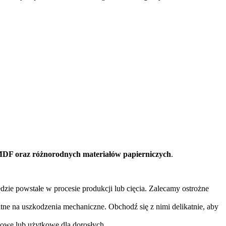
MDF oraz różnorodnych materiałów papierniczych
.
ie powstałe w procesie produkcji lub cięcia. Zalecamy ostrożne
e na uszkodzenia mechaniczne. Obchodź się z nimi delikatnie, aby
mowe lub użytkowe dla dorosłych.