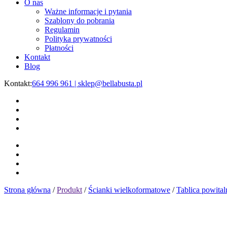
O nas
Ważne informacje i pytania
Szablony do pobrania
Regulamin
Polityka prywatności
Płatności
Kontakt
Blog
Kontakt:
664 996 961 | sklep@bellabusta.pl
Strona główna
/
Produkt
/
Ścianki wielkoformatowe
/
Tablica powita