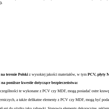
)
.
e
na terenie Polski
z wysokiej jakości materiałów, w tym
PCV, płyty 
na poniższe kwestie dotyczące bezpieczeństwa:
czególności te wykonane z PCV czy MDF, mogą posiadać ostre krawędz
rniczych, a także delikatne elementy z PCV czy MDF, mogą być podatn
ci
ani do użytku jako zabawki. Stanowią elementy dekoracyjne, rekla