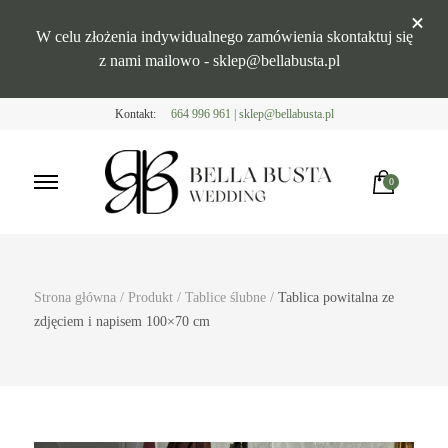
W celu złożenia indywidualnego zamówienia skontaktuj się
z nami mailowo - sklep@bellabusta.pl
Kontakt:
664 996 961 | sklep@bellabusta.pl
0
Bella Busta
Zaproszenia i dekoracje weselne
Strona główna
/
Produkt
/
Tablice ślubne
/
Tablica powitalna ze
zdjęciem i napisem 100×70 cm