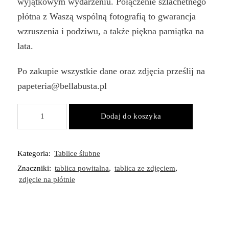
wyjątkowym wydarzeniu. Połączenie szlachetnego
płótna z Waszą wspólną fotografią to gwarancja
wzruszenia i podziwu, a także piękna pamiątka na
lata.
Po zakupie wszystkie dane oraz zdjęcia prześlij na
papeteria@bellabusta.pl
ilość
Dodaj do koszyka
Tablica
powitalna
ze
Kategoria:
Tablice ślubne
zdjęciem
Znaczniki:
tablica powitalna
,
tablica ze zdjęciem
,
i
zdjęcie na płótnie
napisem
100x70
cm