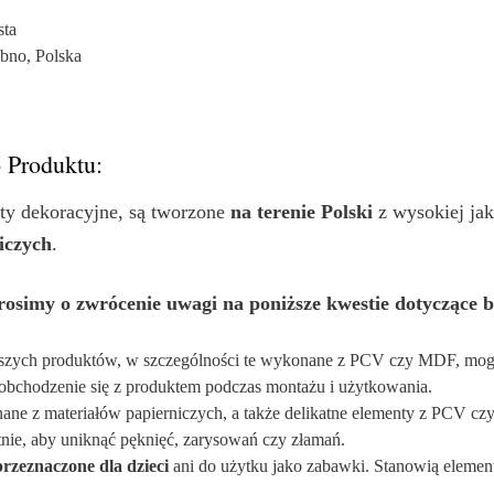
sta
bno, Polska
 Produktu:
nty dekoracyjne, są tworzone
na terenie Polski
z wysokiej ja
iczych
.
osimy o zwrócenie uwagi na poniższe kwestie dotyczące b
szych produktów, w szczególności te wykonane z PCV czy MDF, mogą 
e obchodzenie się z produktem podczas montażu i użytkowania.
ne z materiałów papierniczych, a także delikatne elementy z PCV c
tnie, aby uniknąć pęknięć, zarysowań czy złamań.
przeznaczone dla dzieci
ani do użytku jako zabawki. Stanowią elemen