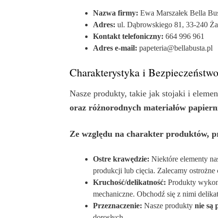
Nazwa firmy:
Ewa Marszałek Bella Bu
Adres:
ul. Dąbrowskiego 81, 33-240 Ża
Kontakt telefoniczny:
664 996 961
Adres e-mail:
papeteria@bellabusta.pl
Charakterystyka i Bezpieczeństwo
Nasze produkty, takie jak stojaki i eleme
oraz różnorodnych materiałów papiern
Ze względu na charakter produktów, pr
Ostre krawędzie:
Niektóre elementy na
produkcji lub cięcia. Zalecamy ostrożn
Kruchość/delikatność:
Produkty wykona
mechaniczne. Obchodź się z nimi delika
Przeznaczenie:
Nasze produkty
nie są 
dorosłych.