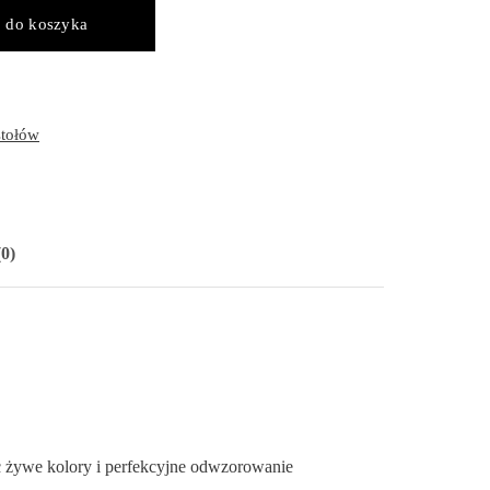
 do koszyka
stołów
0)
c żywe kolory i perfekcyjne odwzorowanie