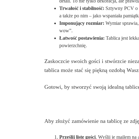
detali. To nie tylko dekoracja, ale praw
Trwałość i stabilność:
Sztywny PCV o gr
a także po nim – jako wspaniała pamiątk
Imponujący rozmiar:
Wymiar sprawia, ż
wow”.
Łatwość postawienia:
Tablica jest lekk
powierzchnię.
Zaskoczcie swoich gości i stwórzcie niez
tablica może stać się piękną ozdobą Wa
Gotowi, by stworzyć swoją idealną tabli
Aby złożyć zamówienie na tablicę ze zdj
Prześlij listę gości
. Wyślij je mailem na