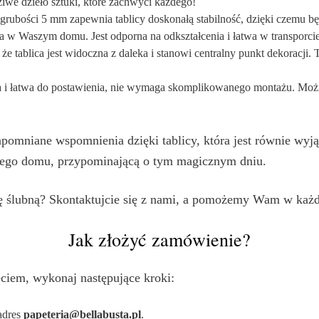
dziwe dzieło sztuki, które zachwyci każdego!
ubości 5 mm zapewnia tablicy doskonałą stabilność, dzięki czemu będz
a w Waszym domu. Jest odporna na odkształcenia i łatwa w transporcie
e tablica jest widoczna z daleka i stanowi centralny punkt dekoracji.
a i łatwa do postawienia, nie wymaga skomplikowanego montażu. Można 
apomniane wspomnienia dzięki tablicy, która jest równie wyj
szego domu, przypominającą o tym magicznym dniu.
cę ślubną? Skontaktujcie się z nami, a pomożemy Wam w każ
Jak złożyć zamówienie?
ęciem, wykonaj następujące kroki:
 adres
papeteria@bellabusta.pl
.