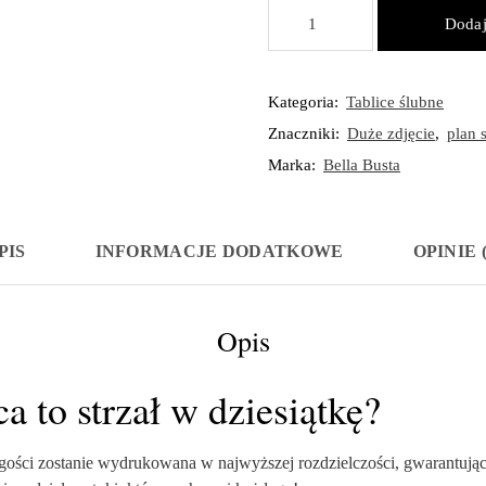
ilość
Dodaj
Tablica
z
planem
Kategoria:
Tablice ślubne
stołów
Znaczniki:
Duże zdjęcie
,
plan 
GREEN
140x60
Marka:
Bella Busta
cm
PIS
INFORMACJE DODATKOWE
OPINIE (
Opis
a to strzał w dziesiątkę?
 gości zostanie wydrukowana w najwyższej rozdzielczości, gwarantują