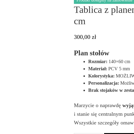
Produkt dostępny na zamówienie
Tablica z pla
cm
300,00
zł
Plan stołów
Rozmiar:
140×60 cm
Materiał:
PCV 5 mm
Kolorystyka:
MOŻLIW
Personalizacja:
Możliwo
Brak stojaków w zest
Marzycie o naprawdę
wyją
i stanie się centralnym pu
Wszystkie szczegóły omawi