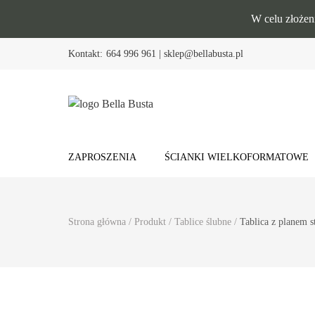
W celu złożen
Kontakt:
664 996 961 | sklep@bellabusta.pl
Bella Busta
Dekoracje weselne
ZAPROSZENIA
ŚCIANKI WIELKOFORMATOWE
Strona główna
/
Produkt
/
Tablice ślubne
/
Tablica z planem