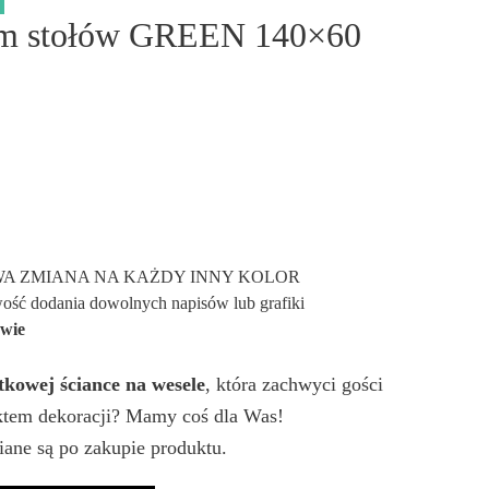
nem stołów GREEN 140×60
A ZMIANA NA KAŻDY INNY KOLOR
ść dodania dowolnych napisów lub grafiki
awie
tkowej ściance na wesele
, która zachwyci gości
nktem dekoracji? Mamy coś dla Was!
ane są po zakupie produktu.