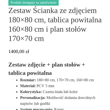
Produkt dostępny na zamówienie
Zestaw Ścianka ze zdjęciem
180×80 cm, tablica powitalna
160×80 cm i plan stołów
170×70 cm
1400,00
zł
Zestaw zdjęcie + plan stołów +
tablica powitalna
Rozmiar:
180×80 cm, 170×70 cm, 160×80 cm
Materiał:
PCV 5 mm
Kolorystyka:
Czarno-biała lub kolor
Personalizacja:
Możliwość dodania dowolnych
napisów lub grafiki
System mocowania:
Rzepy