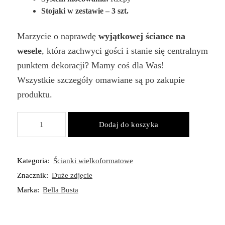
Stojaki w zestawie – 3 szt.
Marzycie o naprawdę
wyjątkowej ściance na
wesele
, która zachwyci gości i stanie się centralnym
punktem dekoracji? Mamy coś dla Was!
Wszystkie szczegóły omawiane są po zakupie
produktu.
ilość
Dodaj do koszyka
Zestaw
Ścianka
ze
Kategoria:
Ścianki wielkoformatowe
zdjęciem
Znacznik:
Duże zdjęcie
180x80
cm,
Marka:
Bella Busta
tablica
powitalna