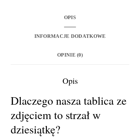
160x80
cm
i
OPIS
plan
stołów
INFORMACJE DODATKOWE
170x70
cm
OPINIE (0)
Opis
Dlaczego nasza tablica ze
zdjęciem to strzał w
dziesiątkę?