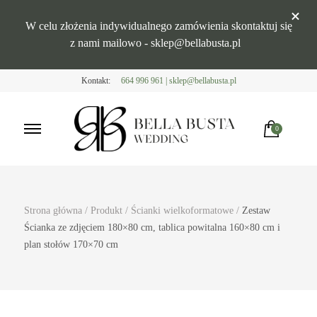
W celu złożenia indywidualnego zamówienia skontaktuj się
z nami mailowo - sklep@bellabusta.pl
Kontakt:
664 996 961 | sklep@bellabusta.pl
0
Bella Busta
Zaproszenia i dekoracje weselne
Strona główna
/
Produkt
/
Ścianki wielkoformatowe
/
Zestaw
Ścianka ze zdjęciem 180×80 cm, tablica powitalna 160×80 cm i
plan stołów 170×70 cm