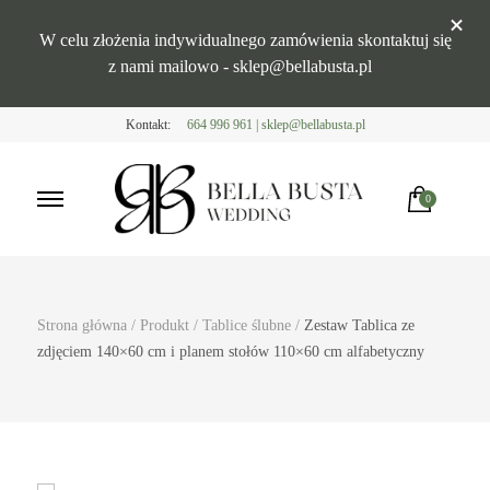
W celu złożenia indywidualnego zamówienia skontaktuj się
z nami mailowo - sklep@bellabusta.pl
Kontakt:
664 996 961 | sklep@bellabusta.pl
0
Bella Busta
Dekoracje weselne
Strona główna
/
Produkt
/
Tablice ślubne
/
Zestaw Tablica ze
zdjęciem 140×60 cm i planem stołów 110×60 cm alfabetyczny