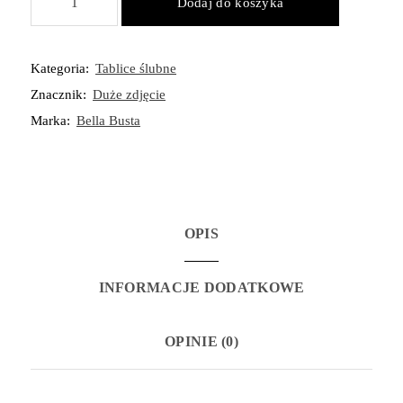
Dodaj do koszyka
Zestaw
Tablica
ze
Kategoria:
Tablice ślubne
zdjęciem
Znacznik:
Duże zdjęcie
140x60
cm
Marka:
Bella Busta
i
planem
stołów
110x60
cm
OPIS
alfabetyczny
INFORMACJE DODATKOWE
OPINIE (0)